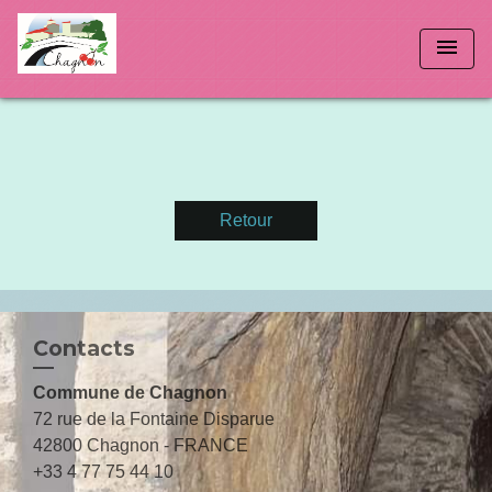
menu
Retour
Contacts
Commune de Chagnon
72 rue de la Fontaine Disparue
42800 Chagnon - FRANCE
+33 4 77 75 44 10