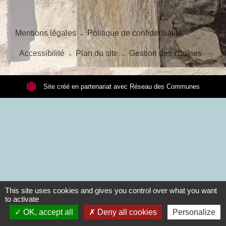
Mentions légales
-
Politique de confidentialité
-
Accessibilité
-
Plan du site
-
Gestion des cookies
Site créé en partenariat avec Réseau des Communes
This site uses cookies and gives you control over what you want
to activate
OK, accept all
Deny all cookies
Personalize