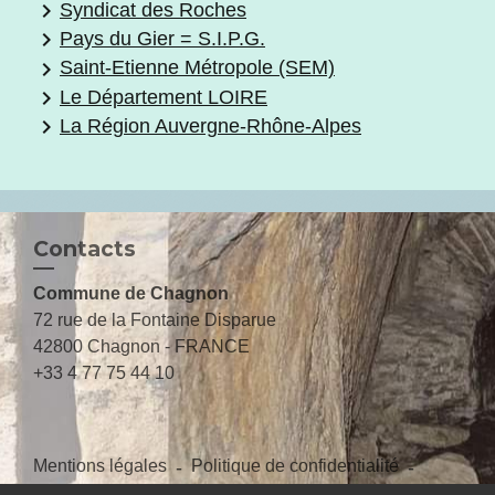
keyboard_arrow_right
Syndicat des Roches
keyboard_arrow_right
Pays du Gier = S.I.P.G.
keyboard_arrow_right
Saint-Etienne Métropole (SEM)
keyboard_arrow_right
Le Département LOIRE
keyboard_arrow_right
La Région Auvergne-Rhône-Alpes
Contacts
Commune de Chagnon
72 rue de la Fontaine Disparue
42800 Chagnon - FRANCE
+33 4 77 75 44 10
Mentions légales
-
Politique de confidentialité
-