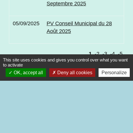
Septembre 2025
05/09/2025
PV Conseil Municipal du 28
Août 2025
1
-2
-3
-4
-5
This site uses cookies and gives you control over what you want
to activate
OK, accept all
Deny all cookies
Personalize
Contacts
Commune de Chagnon
72 rue de la Fontaine Disparue
42800 Chagnon - FRANCE
+33 4 77 75 44 10