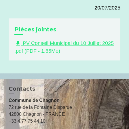
20/07/2025
Pièces jointes
file_download
PV Conseil Municipal du 10 Juillet 2025
.pdf (PDF - 1.65Mo)
Contacts
Commune de Chagnon
72 rue de la Fontaine Disparue
42800 Chagnon - FRANCE
+33 4 77 75 44 10