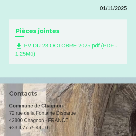
01/11/2025
Pièces jointes
file_download
PV DU 23 OCTOBRE 2025.pdf (PDF -
1.25Mo)
Contacts
Commune de Chagnon
72 rue de la Fontaine Disparue
42800 Chagnon - FRANCE
+33 4 77 75 44 10